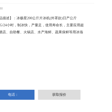
80
品描述】：冰极星200公斤片冰机(外罩款)日产公斤
0KG/24小时，制冰快，产量足，使用寿命长，主要应用超
酒店、自助餐、火锅店、水产海鲜、蔬果保鲜等用冰场
电话：
获取报价